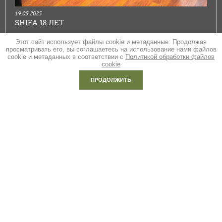
19.05.2025
SHIFA 18 ЛЕТ
Этот сайт использует файлы cookie и метаданные. Продолжая
просматривать его, вы соглашаетесь на использование нами файлов
cookie и метаданных в соответствии с
Политикой обработки файлов
Горячая линия:
cookie
+ 7 (904) 714 40 08
ПРОДОЛЖИТЬ
Адрес розничного магазина:
г. Казань, пр. Ямашева, 71А (ТЦ «Бахетле»), 2й этаж
Режим работы:
с 9:00 до 20:00 ежедневно
СПОСОБЫ ОПЛАТЫ: