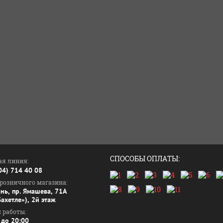
СПОСОБЫ ОПЛАТЫ:
ая линия:
04) 714 40 08
 розничного магазина:
ань, пр. Ямашева, 71А
ахетле»), 2й этаж
 работы:
 до 20:00