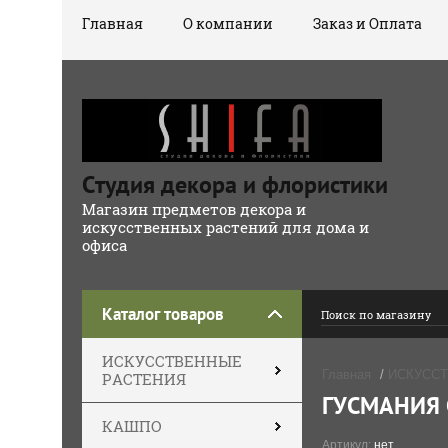
Главная
О компании
Заказ и Оплата
Студия декора и флористики
Магазин предметов декора и
искусственных растений для дома и
офиса
Каталог товаров
ИСКУССТВЕННЫЕ
Главная
/
ИСКУСС
РАСТЕНИЯ
ГУСМАНИЯ 
КАШПО
Артикул:
нет