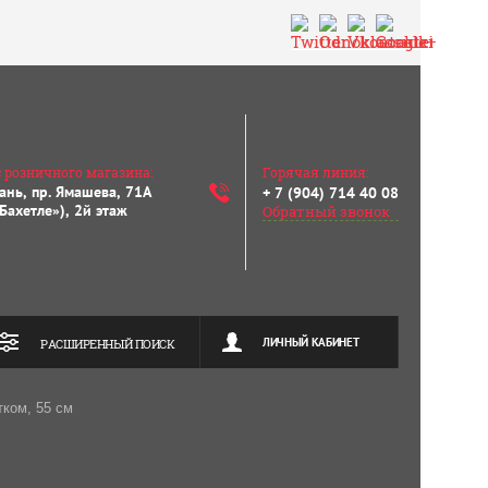
Горячая линия:
 розничного магазина:
зань, пр. Ямашева, 71А
+ 7 (904) 714 40 08
Бахетле»), 2й этаж
Обратный звонок
ЛИЧНЫЙ КАБИНЕТ
РАСШИРЕННЫЙ ПОИСК
тком, 55 см