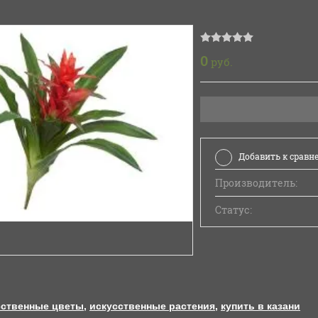
0
руб.
Добавить к сравн
Производитель:
Статус:
сственные цветы
,
искусственные растения
,
купить в казани