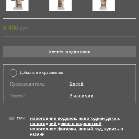
6 400
руб.
Купить в один клик
Добавить к сравнению
Производитель:
Китай
Статус:
В наличии
теги:
новогодний подарок
,
новогодний декор
,
новогодний декор с подсветкой
,
новогодние фигурки
,
новый год
,
купить в
казани